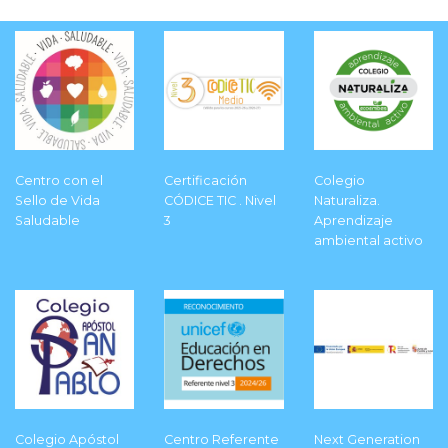
Centro con el
Certificación
Colegio
Sello de Vida
CÓDICE TIC . Nivel
Naturaliza.
Saludable
3
Aprendizaje
ambiental activo
Colegio Apóstol
Centro Referente
Next Generation