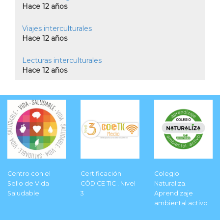
Hace 12 años
Viajes interculturales
Hace 12 años
Lecturas interculturales
Hace 12 años
Centro con el
Certificación
Colegio
Sello de Vida
CÓDICE TIC . Nivel
Naturaliza.
Saludable
3
Aprendizaje
ambiental activo