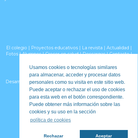
El colegio
|
Proyectos educativos
|
La revista
|
Actualidad
|
Fotos
|
Alumnos
|
Crecer en salud
|
Descargas
|
Contacto
|
Aviso legal
|
Privacidad
|
Canal de denuncias
Usamos cookies o tecnologías similares
2026 - Colegio Apóstol San Pablo. Burgos
para almacenar, acceder y procesar datos
Desarrollo web por iCREATIVOS,
diseño de páginas web en
personales como su visita en este sitio web.
Burgos
Puede aceptar o rechazar el uso de cookies
para esta web en el botón correspondiente.
Puede obtener más información sobre las
cookies y su uso en la sección
política de cookies
Rechazar
Aceptar