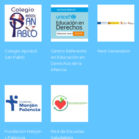
Colegio Apóstol
Centro Referente
Next Generation
San Pablo
en Educación en
Derechos de la
Infancia
Fundación Manjón
Red de Escuelas
y Palencia
Saludables