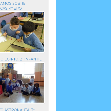
GAMOS SOBRE
CAS. 4º EPO
 EGIPTO. 2º INFANTIL
O ASTRONAUTA. 3º