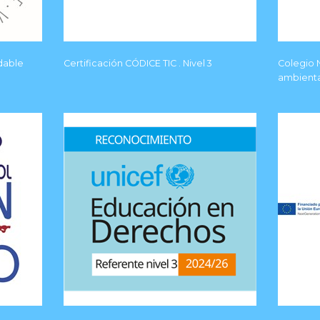
udable
Certificación CÓDICE TIC . Nivel 3
Colegio N
ambienta