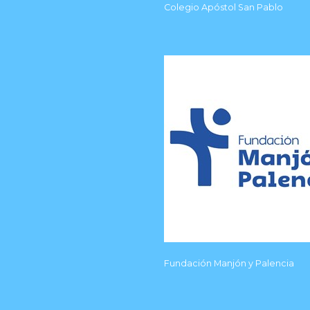
Colegio Apóstol San Pablo
Fundación Manjón y Palencia