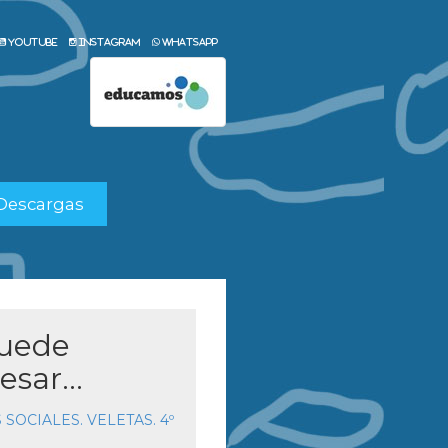
Youtube
Instagram
Whatsapp
Descargas
puede
esar...
 SOCIALES. VELETAS. 4º