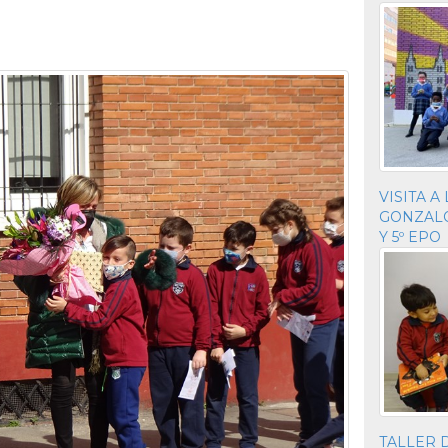
VISITA A
GONZALO 
Y 5º EPO
TALLER 