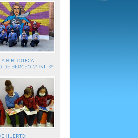
 LA BIBLIOTECA
DE BERCEO. 2º INF, 3º
DE HUERTO: