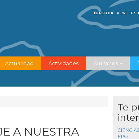
Facebook
Twitter
Actualidad
Actividades
Alumnos
Te 
inter
E A NUESTRA
CIENCIAS
EPO