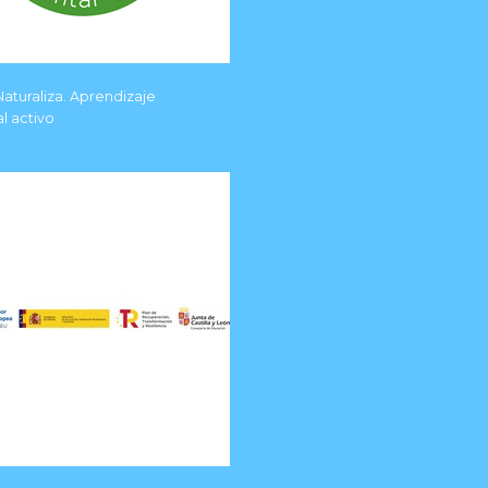
aturaliza. Aprendizaje
l activo