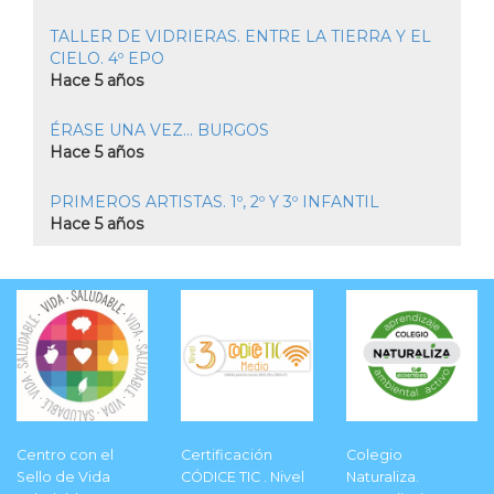
TALLER DE VIDRIERAS. ENTRE LA TIERRA Y EL
CIELO. 4º EPO
Hace 5 años
ÉRASE UNA VEZ... BURGOS
Hace 5 años
PRIMEROS ARTISTAS. 1º, 2º Y 3º INFANTIL
Hace 5 años
Centro con el
Certificación
Colegio
Sello de Vida
CÓDICE TIC . Nivel
Naturaliza.