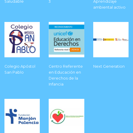
Saludable
3
Aprendizaje
ambiental activo
Colegio Apóstol
Centro Referente
Next Generation
San Pablo
en Educación en
Derechos de la
Infancia