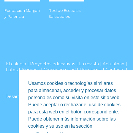
Fundación Manjón
Red de Escuelas
y Palencia
Saludables
El colegio
|
Proyectos educativos
|
La revista
|
Actualidad
|
Fotos
|
Alumnos
|
Crecer en salud
|
Descargas
|
Contacto
|
Aviso legal
|
Privacidad
|
Canal de denuncias
Usamos cookies o tecnologías similares
2026 - Colegio Apóstol San Pablo. Burgos
para almacenar, acceder y procesar datos
Desarrollo web por iCREATIVOS,
diseño de páginas web en
personales como su visita en este sitio web.
Burgos
Puede aceptar o rechazar el uso de cookies
para esta web en el botón correspondiente.
Puede obtener más información sobre las
cookies y su uso en la sección